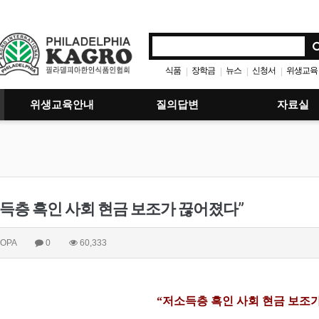
식품
장학금
뉴스
신청서
위생교육
|
|
|
|
위생교육안내
질의답변
자료실
득층 흑인 사회 현금 보조가 끊어졌다”
OPA
0
60,333
“저소득층 흑인 사회 현금 보조