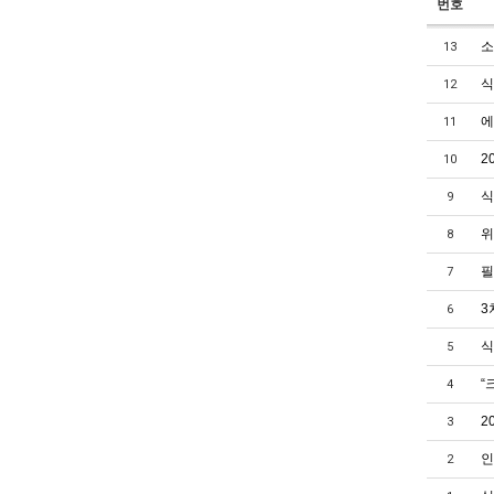
번호
소
13
식
12
에
11
2
10
식
9
위
8
필
7
3
6
식
5
“
4
2
3
인
2