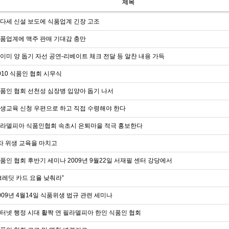
제목
다세 신설 보도에 식품업계 긴장 고조
품업계에 맥주 판매 기대감 충만
이미 양 돕기 자선 공연-리베이트 체크 전달 등 알찬 내용 가득
010 식품인 협회 시무식
품인 협회 선천성 심장병 입양아 돕기 나서
생교육 신청 우편으로 하고 직접 수령해야 한다
라델피아 식품인협회 속초시 은퇴마을 적극 홍보한다
차 위생 교육을 마치고
품인 협회 후반기 세미나 2009년 9월22일 서재필 센터 강당에서
크레딧 카드 요율 낮춰라”
009년 4월14일 식품위생 법규 관련 세미나
터넷 행정 시대 활짝 연 필라델피아 한인 식품인 협회