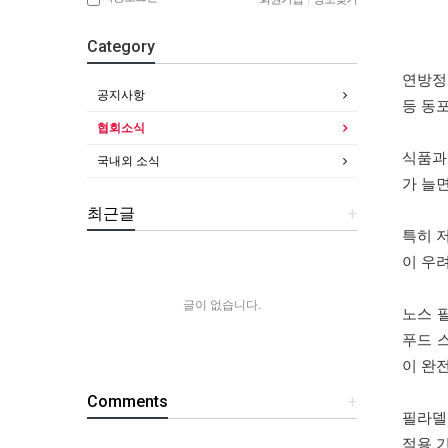
Category
연방정
공지사항
등 동
협회소식
식품과
국내외 소식
가 늘
최근글
+
특히 
이 우
글이 없습니다.
노스 
푸드 
이 완
Comments
+
필라델
적용 