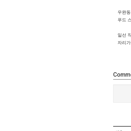
우완동
푸드 
일선 
자리가
Comm