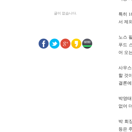
글이 없습니다.
특히 
서 제
노스 필
푸드 
어 오
사우스
할 것
결론에
박영태
없어 
박 회
등은 