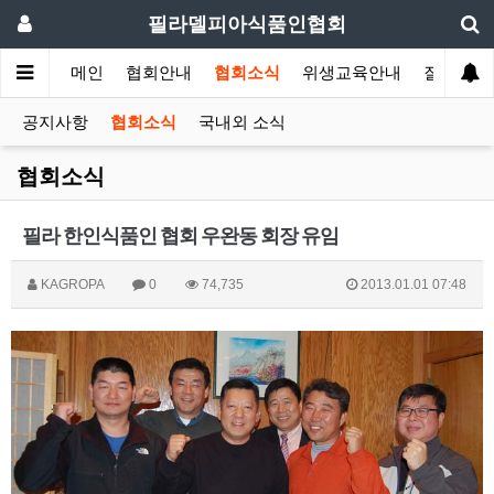
필라델피아식품인협회
메인
협회안내
협회소식
위생교육안내
질의답변
공지사항
협회소식
국내외 소식
협회소식
필라 한인식품인 협회 우완동 회장 유임
KAGROPA
0
74,735
2013.01.01 07:48