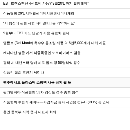
EBT 트랜스액션 4센트에 가능?“9월20일까지 결정해야”
식품협회 29일서재필센터에서관련세미나개최
“시 행정에 관한 사항 다이얼311을 기억하세요”
9월부터 EBT 카드 단말기 사용 유료화 된다
델몬트’(Del Monte) 옥수수 통조림 제품 약 6만5,000개에 대해 리콜
캐나다산 생굴 에서 식중독균인 노로바이러스 검출
필라 시 내년부터 담배 세로 업소 당 50달러씩 징수
식품인 협회 후반기 세미나
펜주에서도 플라스틱 쇼핑백 사용 금지 될 듯
필라델피아 식품협회 53차 경상도 경주 총회 참석
식품협회 후반기 세미나—사업자금 융자 사업용 컴퓨터(POS) 등 안내
총연 동북부 지역 챕터 대표자 회의