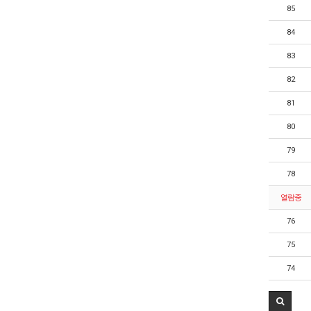
85
84
83
82
81
80
79
78
열람중
76
75
74