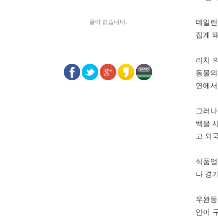
글이 없습니다.
데일린
집계 
리치 
동물의
연에서 
그러나
백을 
고 외
식품업
나 경
우완동
안이 