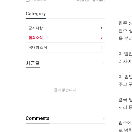
Category
펜주 
공지사항
펜주 
협회소식
을 부
국내외 소식
이 법
리사이
최근글
+
이 법
주고 
글이 없습니다.
결국 
서리 
Comments
+
업소에
로 넘