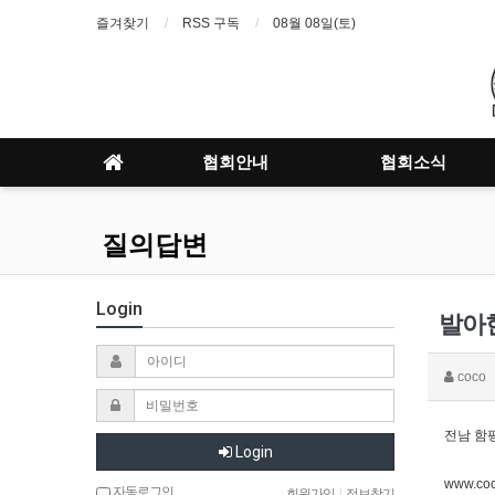
즐겨찾기
RSS 구독
08월 08일(토)
협회안내
협회소식
질의답변
Login
발아
coco
전남 함
Login
www.coc
자동로그인
회원가입
|
정보찾기