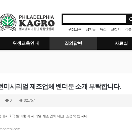
위생교육
장학금
뉴스
신청서
식품
|
|
|
|
위생교육안내
질의답변
자료실
현미시리얼 제조업체 벤더분 소개 부탁합니다.
0
32,757
평에서 7곡 발아현미 시리얼 제조업체 대표 조정숙 입니다.
ocereal.com