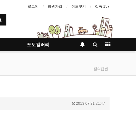
로그인
회원가입
정보찾기
접속 157
포토켈러리
질의답변
2013.07.31 21:47