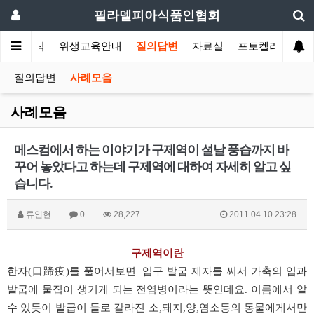
필라델피아식품인협회
협회소식
위생교육안내
질의답변
자료실
포토켈러리
질의답변
사례모음
사례모음
메스컴에서 하는 이야기가 구제역이 설날 풍습까지 바
꾸어 놓았다고 하는데 구제역에 대하여 자세히 알고 싶
습니다.
류인현
0
28,227
2011.04.10 23:28
구제역이란
한자(口蹄疫)를 풀어서보면 입구 발굽 제자를 써서 가축의 입과
발굽에 물집이 생기게 되는 전염병이라는 뜻인데요. 이름에서 알
수 있듯이 발굽이 둘로 갈라진 소,돼지,양,염소등의 동물에게서만