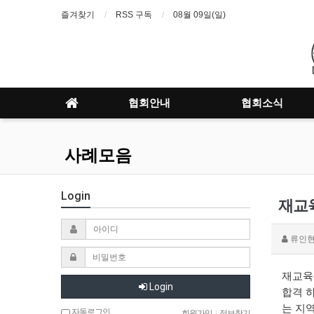
즐겨찾기
RSS 구독
08월 09일(일)
협회안내
협회소식
사례모음
Login
재교
류인
재교육
Login
합격 
는 지
자동로그인
회원가입
|
정보찾기