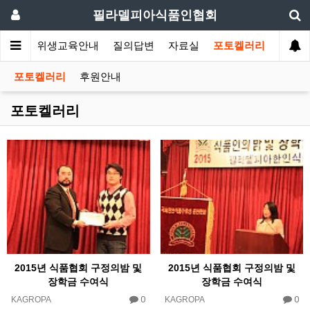
필라델피아식품인협회
회소식
위생교육안내
질의답변
자료실
포토켈러리
포토켈러리
후원안내
포토켈러리
2015년 식품협회 구정의밤 및
2015년 식품협회 구정의밤 및
장학금 수여식
장학금 수여식
0
0
KAGROPA
KAGROPA