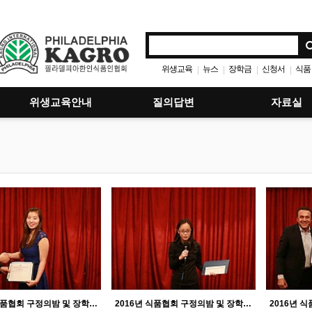
위생교육
뉴스
장학금
신청서
식품
|
|
|
|
위생교육안내
질의답변
자료실
2016년 식품협회 구정의밤 및 장학금 수여식
2016년 식품협회 구정의밤 및 장학금 수여식