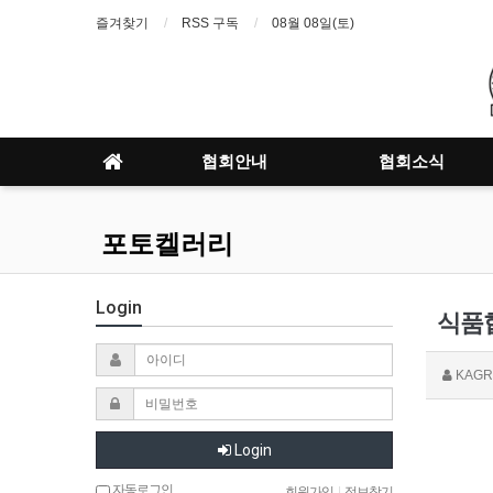
즐겨찾기
RSS 구독
08월 08일(토)
협회안내
협회소식
포토켈러리
Login
식품협
KAGR
Login
자동로그인
회원가입
|
정보찾기