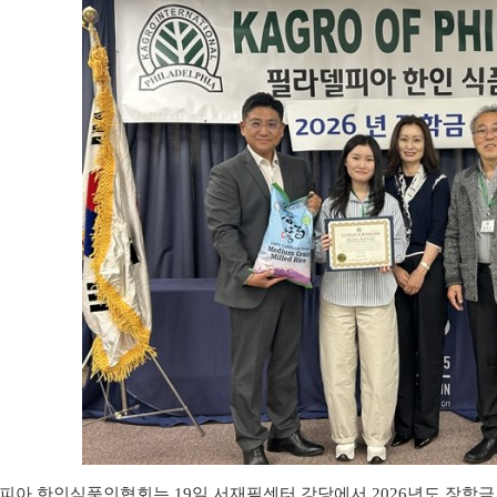
피아 한인식품인협회는
19
일 서재필센터 강당에서
2026
년도 장학금