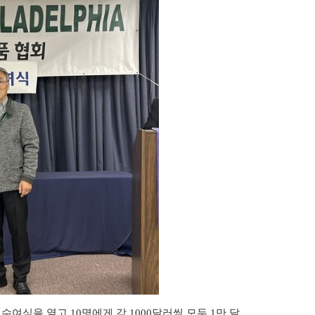
 수여식을 열고
10
명에게 각
1000
달러씩 모두
1
만 달