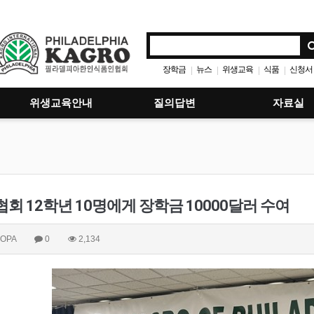
장학금
뉴스
위생교육
식품
신청서
|
|
|
|
위생교육안내
질의답변
자료실
회 12학년 10명에게 장학금 10000달러 수여
OPA
0
2,134