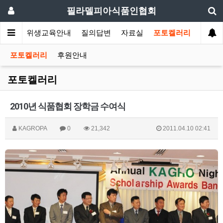
필라델피아식품인협회
회소식
위생교육안내
질의답변
자료실
포토켈러리
포토켈러리
후원안내
포토켈러리
2010년 식품협회 장학금 수여식
KAGROPA
0
21,342
2011.04.10 02:41