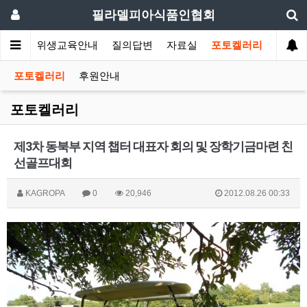
필라델피아식품인협회
회소식
위생교육안내
질의답변
자료실
포토켈러리
포토켈러리
후원안내
포토켈러리
제3차 동북부 지역 챕터 대표자 회의 및 장학기금마련 친
선골프대회
KAGROPA
0
20,946
2012.08.26 00:33