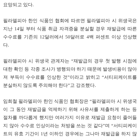
요망되고
있다
.
필라델피아
한인
식품인
협회에
따르면
필라델피아
시
위생국은
지난
14
일
부터
식품
취급
자격증을
분실할
경우
재발급에
따른
수수료를
기존의
12
달러에서
50
달러로
4
백
퍼센트
이상
인상했
다
.
필라델피아
시
위생국
관계자는
“
재발급의
경우
첫
발행
시점에
대한
확인
등
각종
조사가
병행되야
하기
때문에
발생비용이
많아
져
부득이
수수료를
인상한
것
”
이라고
밝히고
“
서티피케이트를
분실하지
않도록
주의해야
한다
”
고
강조했다
.
임희철
필라델피아
한인
식품인
협회장은
“
필라델피아
시
위생국
이
그
동안
재발급을
억제하기
위해
사유서를
제출하게
하는
등
절차를
까다롭게
했지만
여러가지
이유로
재발급
요청이
줄어들
지
않아
수수료
인상이라는
처방을
쓰는
것
같다
”
며
“
서티피케이
트의
유효
기간이
1
년
이하인
경우에는
그나마
재발급을
하지
않