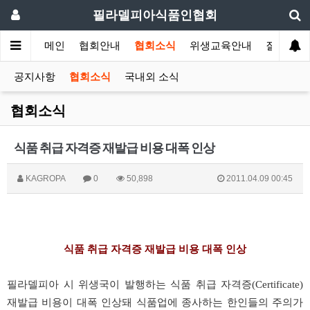
필라델피아식품인협회
메인
협회안내
협회소식
위생교육안내
질의답변
공지사항
협회소식
국내외 소식
협회소식
식품 취급 자격증 재발급 비용 대폭 인상
KAGROPA
0
50,898
2011.04.09 00:45
식품
취급
자격증
재발급
비용
대폭
인상
필라델피아
시
위생국이
발행하는
식품
취급
자격증
(Certificate)
재발급
비용이
대폭
인상돼
식품업에
종사하는
한인들의
주의가