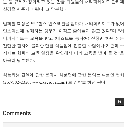
는
등
규제가
강화되고
있는
만큼
회원들이
서티피케이트
관리에
신경을
써주기
바란다
”
고
당부했다
.
임희철
회장은
또
“
헬스
인스펙션을
받다가
서티피케이트가
없어
인스펙션에
실패하는
경우가
아직도
줄어들지
않고
있다
”
며
“
서
티피케이트는
교육을
받고
(
테스트를
통과해
)
신청만
하면
되는
간단한
절차에
불과한
만큼
식품업에
진출할
사람이나
기존의
소
지자는
협회의
교육
일정을
확인해서
미리
교육을
받아
둘
것
”
을
아울러
당부했다
.
식품위생
교육에
관한
문의나
식품업에
관한
문의는
식품인
협회
(267-902-2328,
www.kagropa.com)
로
연락을
하면
된다
.
Comments