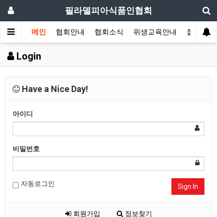
필라델피아식품인협회
메인
협회안내
협회소식
위생교육안내
질의답변
Login
Have a Nice Day!
아이디
비밀번호
자동로그인
Sign In
회원가입
정보찾기