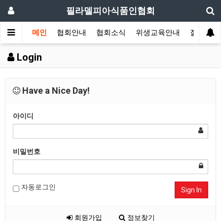
필라델피아식품인협회
메인
협회안내
협회소식
위생교육안내
질의답변
Login
Have a Nice Day!
아이디
비밀번호
자동로그인
Sign In
회원가입
정보찾기