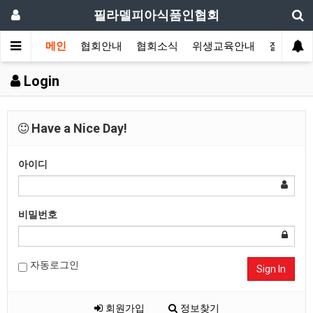
필라델피아식품인협회
메인
협회안내
협회소식
위생교육안내
질의답변
Login
Have a Nice Day!
아이디
비밀번호
자동로그인
Sign In
회원가입
정보찾기