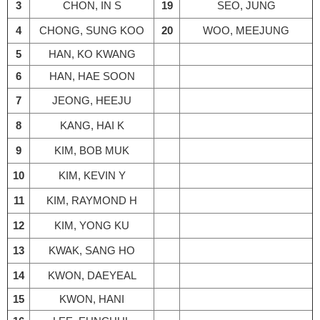
3
CHON, IN S
19
SEO, JUNG
4
CHONG, SUNG KOO
20
WOO, MEEJUNG
5
HAN, KO KWANG
6
HAN, HAE SOON
7
JEONG, HEEJU
8
KANG, HAI K
9
KIM, BOB MUK
10
KIM, KEVIN Y
11
KIM, RAYMOND H
12
KIM, YONG KU
13
KWAK, SANG HO
14
KWON, DAEYEAL
15
KWON, HANI