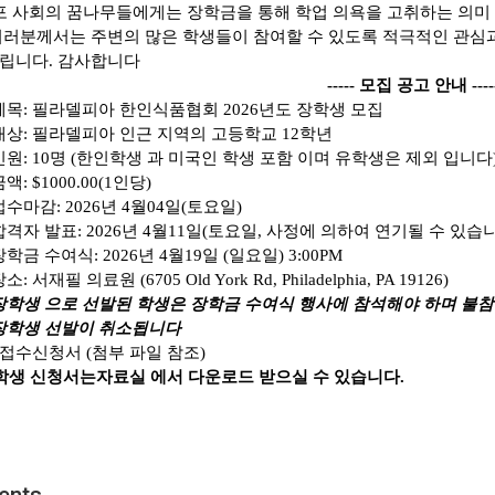
포 사회의 꿈나무들에게는 장학금을 통해 학업 의욕을 고취하는 의미
여러분께서는 주변의 많은 학생들이 참여할 수 있도록 적극적인 관심
립니다
.
감사합니다
-----
모집 공고 안내
----
제목
:
필라델피아 한인식품협회
2026
년도 장학생 모집
대상
:
필라델피아 인근 지역의 고등학교
12
학년
인원
: 10
명
(
한인학생 과 미국인 학생 포함 이며 유학생은 제외 입니다
금액
: $1000.00(1
인당
)
접수마감
: 2026
년
4
월
04
일
(
토요일
)
합격자 발표
: 2026
년
4
월
11
일
(
토요일
,
사정에 의하여 연기될 수 있습
장학금 수여식
: 2026
년
4
월
19
일
(
일요일
) 3:00PM
장소
:
서재필 의료원
(6705 Old York Rd, Philadelphia, PA 19126)
장학생 으로 선발된 학생은 장학금 수여식 행사에 참석해야 하며 불참
장학생 선발이 취소됩니다
접수신청서
(
첨부 파일 참조
)
생 신청서는
자료실 에서 다운로드 받으실 수 있습니다
.