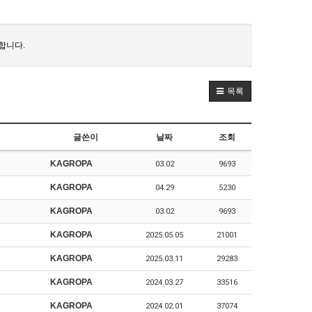
합니다.
목록
글쓴이
날짜
조회
KAGROPA
03.02
9693
KAGROPA
04.29
5230
KAGROPA
03.02
9693
KAGROPA
2025.05.05
21001
KAGROPA
2025.03.11
29283
KAGROPA
2024.03.27
33516
KAGROPA
2024.02.01
37074