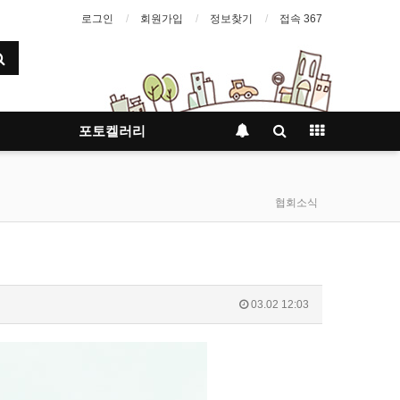
로그인
회원가입
정보찾기
접속 367
포토켈러리
협회소식
03.02 12:03