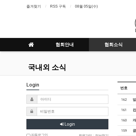
즐겨찾기
RSS 구독
08월 05일(수)
협회안내
협회소식
국내외 소식
Login
번호
발
162
컵
161
캐
160
Login
클
159
자동로그인
회원가입
|
정보찾기