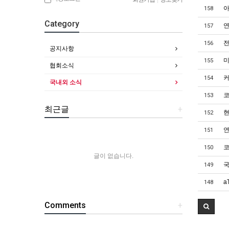
아
158
Category
연
157
전
156
공지사항
미
155
협회소식
커
154
국내외 소식
코
153
최근글
+
현
152
연
151
코
150
글이 없습니다.
국
149
a
148
Comments
+