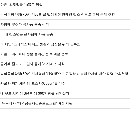
마존, 최저임금 15불로 인상
방식품의약청(FDA) 식품 리콜 발생하면 판매한 업소 이름도 함께 공개 추진
자담배 무허가 유사품 속속 생겨
국 내 청소년들 전자담배 사용 급증
피 체인 ‘스타벅스’마저도 생존과 성장을 위해 몸부림
카콜라 마리화나 성분 들어간 음료 개발 검토
금거래 줄고 카드결제 증가 ‘캐시리스 사회’
방식품의약청(FDA) 전자담배 '전염병'으로 규정하고 불법판매에 대한 강력 단속천명
카콜라 커피 체인점 '코스타(Costa)'를 인수
내 낫토 시장이 3년 만에 300억원을 넘어섰다
T 뉴욕지사 "해외공급자검증프로그램’ 과정 지원