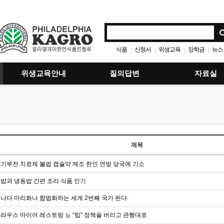
식품
신청서
위생교육
장학금
뉴스
|
|
|
|
위생교육안내
질의답변
자료실
제목
기부전 치료제 불법 캡슐약 제조 한인 연방 당국에 기소
밥과 냉동밥 간편 조리 식품 인기
나다 마리화나 합법화하는 세계 2번째 국가 된다.
라우스 마이어 레스토랑 노 “팁” 정책을 버리고 관행대로