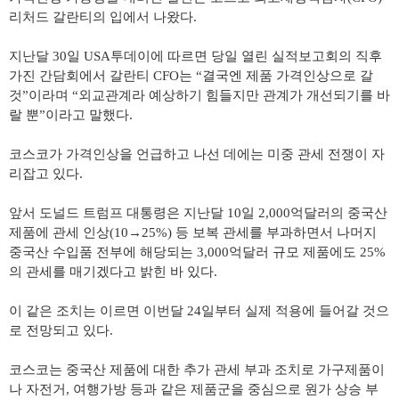
리처드 갈란티의 입에서 나왔다
.
지난달
30
일
USA
투데이에 따르면 당일 열린 실적보고회의 직후
가진 간담회에서 갈란티
CFO
는
“
결국엔 제품 가격인상으로 갈
것
”
이라며
“
외교관계라 예상하기 힘들지만 관계가 개선되기를 바
랄 뿐
”
이라고 말했다
.
코스코가 가격인상을 언급하고 나선 데에는 미중 관세 전쟁이 자
리잡고 있다
.
앞서 도널드 트럼프 대통령은 지난달
10
일
2,000
억달러의 중국산
제품에 관세 인상
(10→25%)
등 보복 관세를 부과하면서 나머지
중국산 수입품 전부에 해당되는
3,000
억달러 규모 제품에도
25%
의 관세를 매기겠다고 밝힌 바 있다
.
이 같은 조치는 이르면 이번달
24
일부터 실제 적용에 들어갈 것으
로 전망되고 있다
.
코스코는 중국산 제품에 대한 추가 관세 부과 조치로 가구제품이
나 자전거
,
여행가방 등과 같은 제품군을 중심으로 원가 상승 부