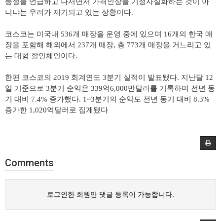
능성을 언급하고 나서면서 가격인상을 기정사실화하는 것이 아
니냐는 우려가 제기되고 있는 상황이다
.
코스코는 미국내
536
개 매장을 운영 중에 있으며
16
개의 한국 매
장을 포함해 해외에서
237
개 매장
,
총
773
개 매장을 거느리고 있
는 대형 할인체인이다
.
한편 코스코의
2019
회계연도
3
분기 실적이 발표됐다
.
지난달
12
일 기준으로
3
분기 순익은
339
억
6,000
만달러를 기록하며 전년 동
기 대비
7.4%
증가했다
. 1~3
분기의 순익도 전년 동기 대비
8.3%
증가한
1,020
억달러로 집계됐다
Comments
로그인한 회원만 댓글 등록이 가능합니다.