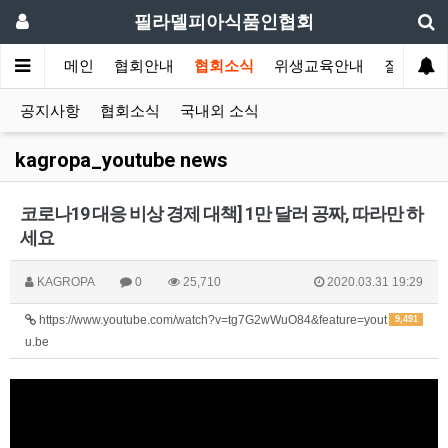
필라델피아식품인협회
메인
협회안내
협회소식
위생교육안내
질의답변
공지사항
협회소식
국내외 소식
kagropa_youtube news
코로나19 대응 비상 경제 대책] 1만 달러 공짜, 따라만 하
세요
KAGROPA
0
25,710
2020.03.31 19:29
https://www.youtube.com/watch?v=tg7G2wWuO84&feature=yout
9,491
u.be