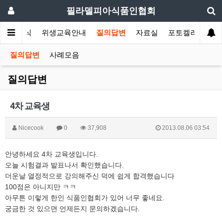
필라델피아식품인협회
협회소식
위생교육안내
질의답변
자료실
포토켈러리
질의답변
사례모음
질의답변
4차 교육생
Nicecook
0
37,908
2013.08.06 03:54
안녕하세요 4차 교육생입니다.
오늘 시험결과 발표나서 확인했습니다.
더운날 열정적으로 강의해주신 덕에 쉽게 합격했습니다
100점은 아니지만 ㅋㅋ
아무튼 이렇게 한인 식품인협회가 있어 너무 좋네요.
궁금한 것 있으면 언제든지 문의하겠습니다.