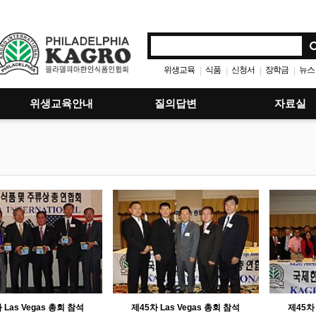
위생교육
식품
신청서
장학금
뉴스
|
|
|
|
위생교육안내
질의답변
자료실
 Las Vegas 총회 참석
제45차 Las Vegas 총회 참석
제45차 