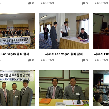
0
0
A
KAGROPA
KAGROPA
 Las Vegas 총회 참석
제45차 Las Vegas 총회 참석
0
0
A
KAGROPA
KAGROPA