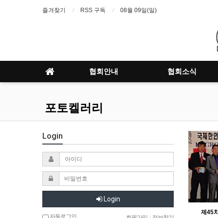
즐겨찾기
RSS 구독
08월 09일(일)
협회안내
협회소식
포토켈러리
Login
Login
제45차
자동로그인
회원가입
|
정보찾기