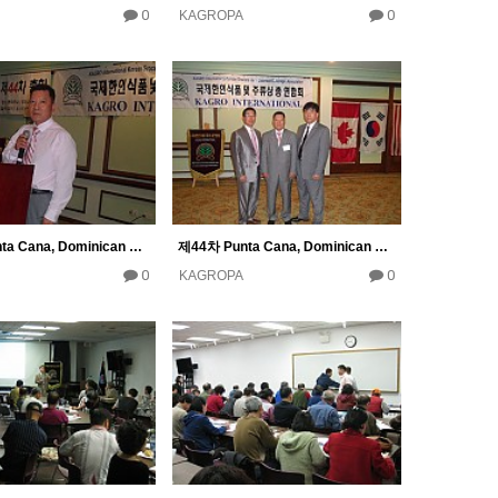
0
0
KAGROPA
제44차 Punta Cana, Dominican Republic 총회 참석
제44차 Punta Cana, Dominican Republic 총회 참석
0
0
KAGROPA