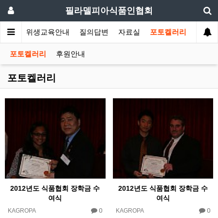
필라델피아식품인협회
회소식
위생교육안내
질의답변
자료실
포토켈러리
포토켈러리
후원안내
포토켈러리
2012년도 식품협회 장학금 수
2012년도 식품협회 장학금 수
여식
여식
0
0
KAGROPA
KAGROPA