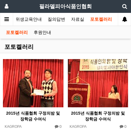
필라델피아식품인협회
회소식
위생교육안내
질의답변
자료실
포토켈러리
포토켈러리
후원안내
포토켈러리
2015년 식품협회 구정의밤 및
2015년 식품협회 구정의밤 및
장학금 수여식
장학금 수여식
0
0
KAGROPA
KAGROPA