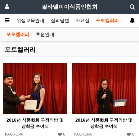
필라델피아식품인협회
회소식
위생교육안내
질의답변
자료실
포토켈러리
포토켈러리
후원안내
포토켈러리
2016년 식품협회 구정의밤 및
2016년 식품협회 구정의밤 및
장학금 수여식
장학금 수여식
0
0
KAGROPA
KAGROPA