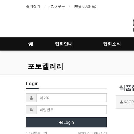
즐겨찾기
RSS 구독
08월 08일(토)
협회안내
협회소식
포토켈러리
Login
식품협
KAGR
Login
자동로그인
회원가입
|
정보찾기