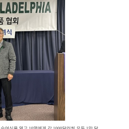
 수여식을 열고
10
명에게 각
1000
달러씩 모두
1
만 달