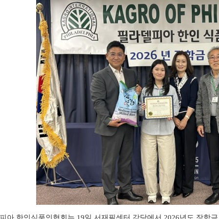
피아 한인식품인협회는
19
일 서재필센터 강당에서
2026
년도 장학금