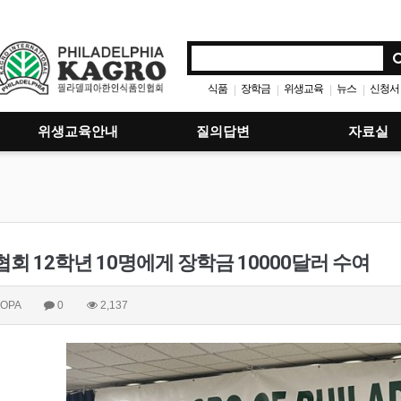
식품
장학금
위생교육
뉴스
신청서
|
|
|
|
위생교육안내
질의답변
자료실
회 12학년 10명에게 장학금 10000달러 수여
OPA
0
2,137