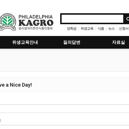
장학금
위생교육
식품
뉴스
신청서
|
|
|
|
위생교육안내
질의답변
자료실
e a Nice Day!
호