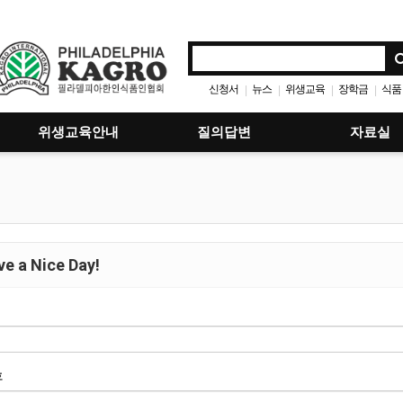
신청서
뉴스
위생교육
장학금
식품
|
|
|
|
위생교육안내
질의답변
자료실
e a Nice Day!
호