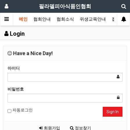
필라델피아식품인협회
메인
협회안내
협회소식
위생교육안내
질의답변
Login
Have a Nice Day!
아이디
비밀번호
자동로그인
Sign In
회원가입
정보찾기