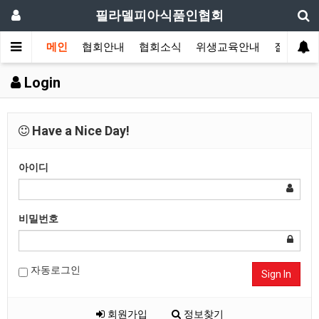
필라델피아식품인협회
메인
협회안내
협회소식
위생교육안내
질의답변
Login
Have a Nice Day!
아이디
비밀번호
자동로그인
Sign In
회원가입
정보찾기