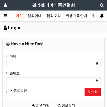
필라델피아식품인협회
메인
협회안내
협회소식
위생교육안내
질의답변
Login
Have a Nice Day!
아이디
비밀번호
자동로그인
Sign In
회원가입
정보찾기