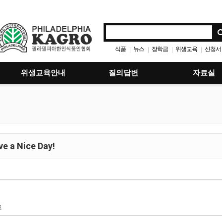
식품
뉴스
장학금
위생교육
신청서
|
|
|
|
위생교육안내
질의답변
자료실
e a Nice Day!
호