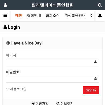
필라델피아식품인협회
메인
협회안내
협회소식
위생교육안내
질의답변
Login
Have a Nice Day!
아이디
비밀번호
자동로그인
Sign In
회원가입
정보찾기