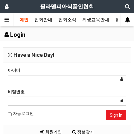
필라델피아식품인협회
메인
협회안내
협회소식
위생교육안내
질의답변
Login
Have a Nice Day!
아이디
비밀번호
자동로그인
Sign In
회원가입
정보찾기