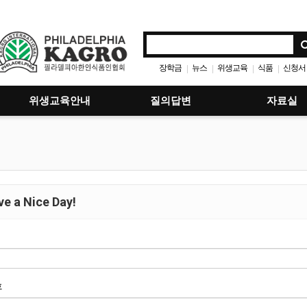
장학금
뉴스
위생교육
식품
신청서
|
|
|
|
위생교육안내
질의답변
자료실
e a Nice Day!
호