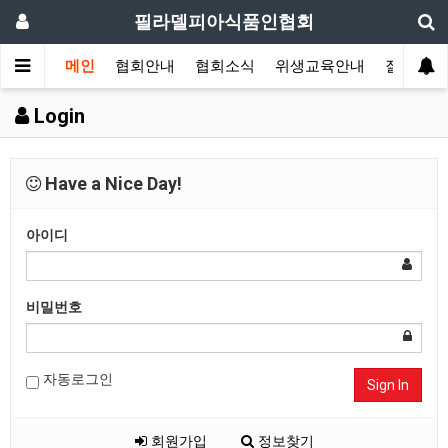
필라델피아식품인협회
메인
협회안내
협회소식
위생교육안내
질의답변
Login
Have a Nice Day!
아이디
비밀번호
자동로그인
Sign In
회원가입
정보찾기